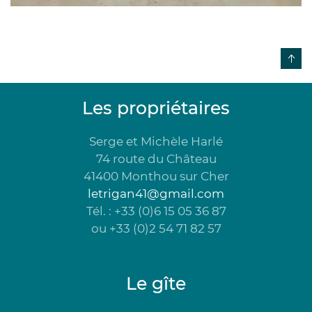
Les propriétaires
Serge et Michèle Harlé
74 route du Château
41400 Monthou sur Cher
letrigan41@gmail.com
Tél. : +33 (0)6 15 05 36 87
ou +33 (0)2 54 71 82 57
Le gîte